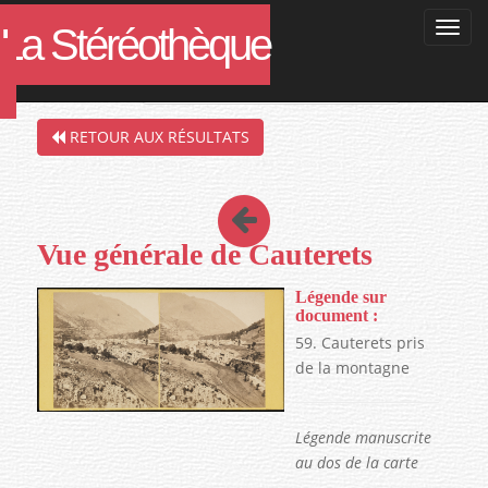
La Stéréothèque
Filtres de la recherche en cours :
RETOUR AUX RÉSULTATS
Vue générale de Cauterets
Légende sur
document :
59. Cauterets pris
de la montagne
Légende manuscrite
au dos de la carte