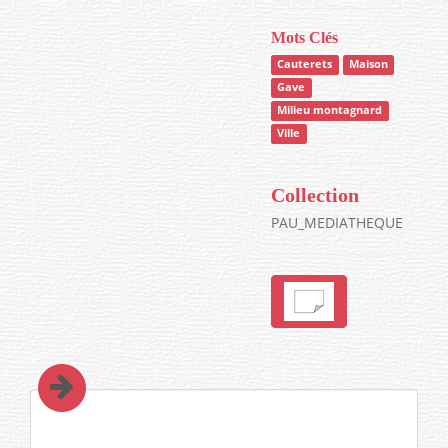
Mots Clés
Cauterets
Maison
Gave
Milieu montagnard
Ville
Collection
PAU_MEDIATHEQUE