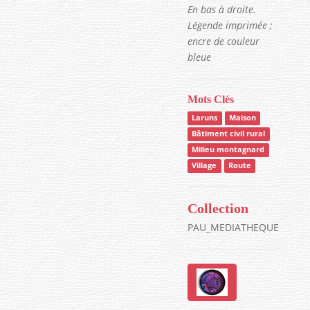
En bas à droite.
Légende imprimée ;
encre de couleur
bleue
Mots Clés
Laruns
Maison
Bâtiment civil rural
Milieu montagnard
Village
Route
Collection
PAU_MEDIATHEQUE