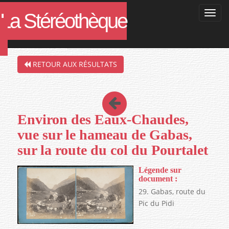
La Stéréothèque
Filtres de la recherche en cours :
RETOUR AUX RÉSULTATS
Environ des Eaux-Chaudes,
vue sur le hameau de Gabas,
sur la route du col du Pourtalet
Légende sur
document :
29. Gabas, route du
Pic du Pidi