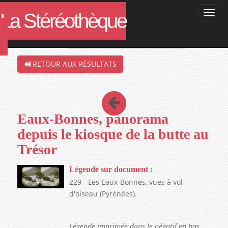
La Stéréothèque
Filtres de la recherche en cours :
RETOUR AUX RÉSULTATS
Eaux-Bonnes, panorama
depuis le kiosque de la butte au
Trésor
Légende sur document :
229 - Les Eaux-Bonnes, vues à vol
d'oiseau (Pyrénées).
Légende imprimée dans le négatif en bas