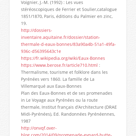
Voignier, J.-M. (1992) : Les vues
stéréoscopiques de Ferrier et Soulier,catalogue
1851/1870, Paris, éditions du Palmier en zinc,
19.
http://dossiers-
inventaire.aquitaine.fr/dossier/station-
thermale-d-eaux-bonnes/83a90a4b-51a1-49fa-
936c-d56395643c1e
https://fr.wikipedia.org/wiki/Eaux-Bonnes
https://www.berose.fr/article710.html
:
Thermalisme, tourisme et folklore dans les
Pyrénées vers 1860. La famille de La
Villemarqué aux Eaux-Bonnes
Plan des Eaux-Bonnes et de ses promenades
in Le Voyage aux Pyrénées ou la route
thermale, Institut français d’Architecture (DRAE
Midi-Pyrénées), Ed. Randonnées Pyrénéennes,
1987
http://onvqf.over-
blog.com/2014/09/promenade-eynard-butte-