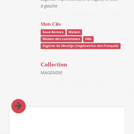
à gauche
Mots Clés
Eaux-Bonnes
Maison
Maison des communes
Ville
Eugénie de Montijo (Impératrice des Français)
Collection
MAGENDIE