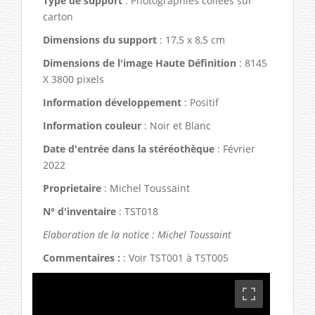
Type de support
: Photographies collées sur
carton
Dimensions du support
: 17,5 x 8,5 cm
Dimensions de l'image Haute Définition
: 8145
X 3800 pixels
Information développement
: Positif
Information couleur
: Noir et Blanc
Date d'entrée dans la stéréothèque
: Février
2022
Proprietaire
: Michel Toussaint
N° d'inventaire
: TST018
Elaboration de la notice : Michel Toussaint
Commentaires :
: Voir TST001 à TST005