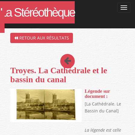
La Stéréothèque
Filtres de la recherche en cours :
RETOUR AUX RÉSULTATS
Troyes. La Cathédrale et le
bassin du canal
Légende sur
document :
[La Cathédrale. Le
Bassin du Canal]
La légende est celle