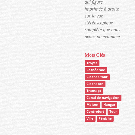
qui figure
imprimée à droite
sur la vue
stéréoscopique
complète que nous
avons pu examiner
Mots Clés
Troyes
Cathédrale
Clocher-tour
Clocheton
Transept
Canal de navigation
Maison
Hangar
Contrefort
Tour
Ville
Péniche