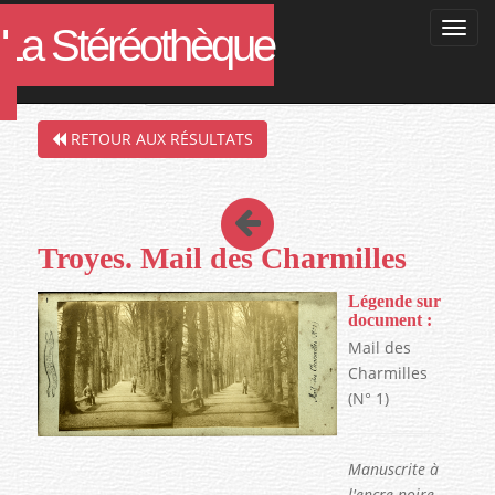
La Stéréothèque
Filtres de la recherche en cours :
RETOUR AUX RÉSULTATS
Troyes. Mail des Charmilles
Légende sur
document :
Mail des
Charmilles
(N° 1)
Manuscrite à
l'encre noire