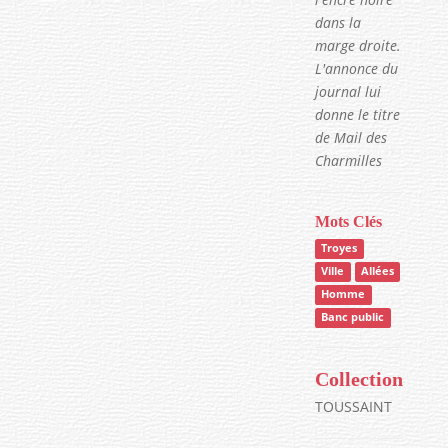
dans la
marge droite.
L'annonce du
journal lui
donne le titre
de Mail des
Charmilles
Mots Clés
Troyes
Ville
Allées
Homme
Banc public
Collection
TOUSSAINT