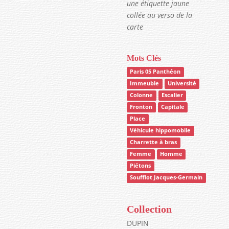
une étiquette jaune
collée au verso de la
carte
Mots Clés
Paris 05 Panthéon
Immeuble
Université
Colonne
Escalier
Fronton
Capitale
Place
Véhicule hippomobile
Charrette à bras
Femme
Homme
Piétons
Soufflot Jacques-Germain
Collection
DUPIN