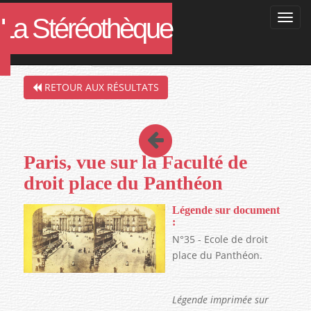
La Stéréothèque
Filtres de la recherche en cours :
RETOUR AUX RÉSULTATS
Paris, vue sur la Faculté de
droit place du Panthéon
Légende sur document
:
N°35 - Ecole de droit
place du Panthéon.
Légende imprimée sur