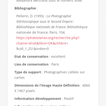
Alexandre Bertrand sous le numéro 3098.
Bibliographie
:
Pellerin, D. (1995) :
La Photographie
Stéréoscopique sous le Second Empire :
Bibliothèque nationale de France
, Bibliothèque
nationale de France, Paris, 104.
https://photostereo.org/recherche.php?
chaine=droit&libre=OK&chlibre=
§coll_1_251&index=0
Etat de conservation
: excellent
Lieu de conservation
: Paris
Type de support
: Photographies collées sur
carton
Dimensions de l'image Haute Définition
: 4060
X 1967 pixels
Information développement
: Positif