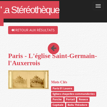
La Stéréothèque
Filtres de la recherche en cours :
RETOUR AUX RÉSULTATS
Paris - L'église Saint-Germain-
l'Auxerrois
Mots Clés
Paris 01 Louvre
Eglises chapelles commanderies
Porche
Portail
Rosace
Capitale
Ballu Théodore