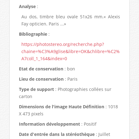
Analyse
:
Au dos, timbre bleu ovale 51x26 mm.« Alexis
Fay opticien. Paris ...»
Bibliographie
:
https://photostereo.org/recherche.php?
chaine=%C3%A9glise&libre=OK&chlibre=%C2%
A7coll_1_164&index=0
Etat de conservation
: bon
Lieu de conservation
: Paris
Type de support
: Photographies collées sur
carton
Dimensions de l'image Haute Définition
: 1018
X 473 pixels
Information développement
: Positif
Date d'entrée dans la stéréothèque
: Juillet