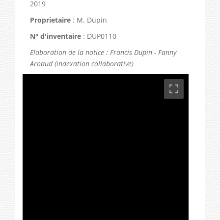
2019
Proprietaire
: M. Dupin
N° d'inventaire
: DUP0110
Elaboration de la notice : Francis Dupin - Fanny
Arnaud (indexation collaborative)