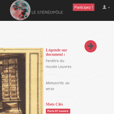
Participez !
LE STÉRÉOPÔLE
Légende sur
document :
Fenêtre du
musée Louvres
Manuscrite, au
verso
Mots Clés
Paris 01 Louvre