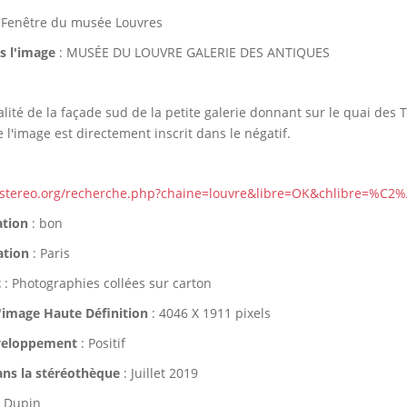
 Fenêtre du musée Louvres
ns l'image
: MUSÉE DU LOUVRE GALERIE DES ANTIQUES
éalité de la façade sud de la petite galerie donnant sur le quai des T
l'image est directement inscrit dans le négatif.
ostereo.org/recherche.php?chaine=louvre&libre=OK&chlibre=%C2%
ation
: bon
ation
: Paris
t
: Photographies collées sur carton
'image Haute Définition
: 4046 X 1911 pixels
veloppement
: Positif
ans la stéréothèque
: Juillet 2019
. Dupin