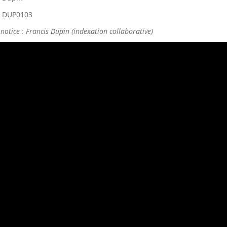
 DUP0103
notice : Francis Dupin (indexation collaborative)