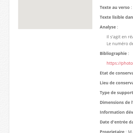
Texte au verso
:
Texte lisible da
Analyse
:
Il s'agit en r
Le numéro de 
Bibliographie
:
https://phot
Etat de conserv
Lieu de conserv
Type de suppor
Dimensions de l
Information dé
Date d'entrée d
Proprietaire
: M