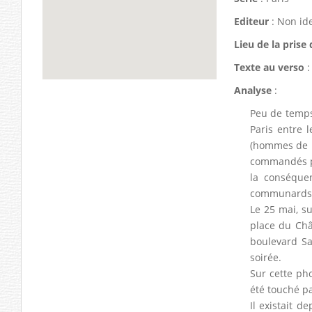
Editeur
: Non ide
Lieu de la prise
Texte au verso
:
Analyse
:
Peu de temps 
Paris entre 
(hommes de la
commandés pa
la conséque
communards
Le 25 mai, su
place du Châ
boulevard Sa
soirée.
Sur cette ph
été touché pa
Il existait 