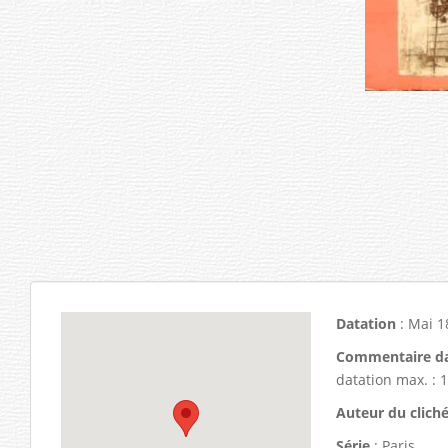
Datation
: Mai 1
Commentaire da
datation max. : 1
Auteur du clich
Série
: Paris