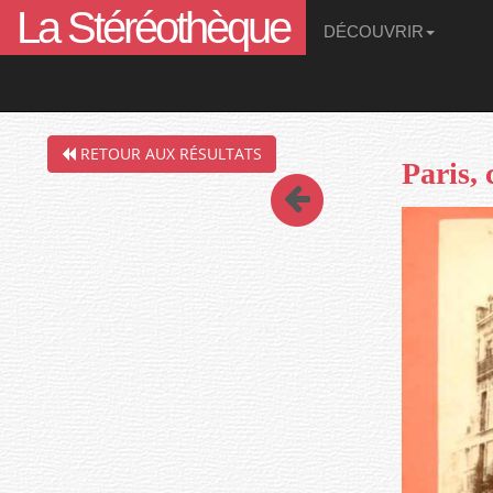
La Stéréothèque
DÉCOUVRIR
Filtres de la recherche en cours :
RETOUR AUX RÉSULTATS
Paris,