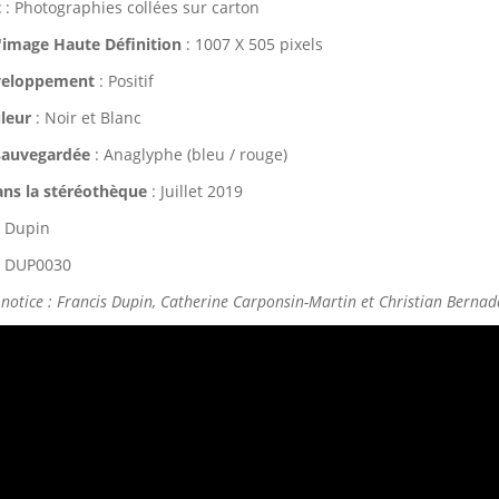
t
: Photographies collées sur carton
'image Haute Définition
: 1007 X 505 pixels
veloppement
: Positif
leur
: Noir et Blanc
sauvegardée
: Anaglyphe (bleu / rouge)
ans la stéréothèque
: Juillet 2019
. Dupin
 DUP0030
 notice : Francis Dupin, Catherine Carponsin-Martin et Christian Bernada