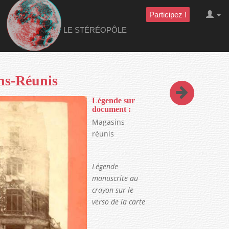
Participez !
LE STÉRÉOPÔLE
ns-Réunis
Légende sur
document :
Magasins
réunis
Légende
manuscrite au
crayon sur le
verso de la carte