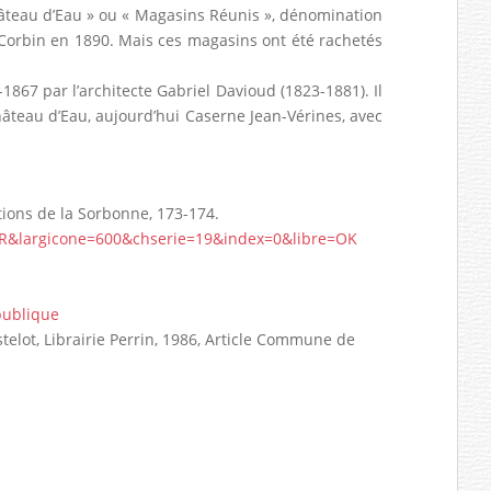
hâteau d’Eau » ou « Magasins Réunis », dénomination
 Corbin en 1890. Mais ces magasins ont été rachetés
1867 par l’architecte Gabriel Davioud (1823-1881). Il
hâteau d’Eau, aujourd’hui Caserne Jean-Vérines, avec
ations de la Sorbonne, 173-174.
=HR&largicone=600&chserie=19&index=0&libre=OK
publique
stelot, Librairie Perrin, 1986, Article Commune de