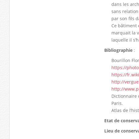
dans les arc
sans relatio
par son fils 
Ce bâtiment é
marquait la v
laquelle il s
Bibliographie
:
Bourillon Flo
https://phot
https://fr.w
http://vergu
http://www.p
Dictionnaire 
Paris.
Atlas de l’hi
Etat de conserv
Lieu de conserv