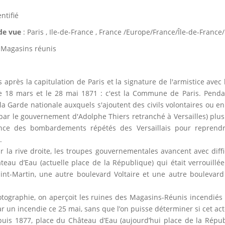
ntifié
 de vue
: Paris , Ile-de-France , France /Europe/France/Île-de-France
 Magasins réunis
après la capitulation de Paris et la signature de l'armistice avec 
le 18 mars et le 28 mai 1871 : c'est la Commune de Paris. Pend
 Garde nationale auxquels s'ajoutent des civils volontaires ou enr
r le gouvernement d'Adolphe Thiers retranché à Versailles) plusi
nce des bombardements répétés des Versaillais pour reprendre
.
r la rive droite, les troupes gouvernementales avancent avec diffi
teau d’Eau (actuelle place de la République) qui était verrouillée
int-Martin, une autre boulevard Voltaire et une autre boulevar
otographie, on aperçoit les ruines des Magasins-Réunis incendié
r un incendie ce 25 mai, sans que l’on puisse déterminer si cet a
depuis 1877, place du Château d’Eau (aujourd’hui place de la Rép