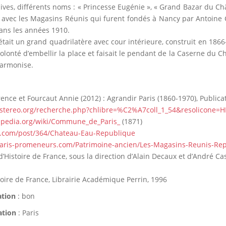
hives, différents noms : « Princesse Eugénie », « Grand Bazar du C
n avec les Magasins Réunis qui furent fondés à Nancy par Antoine
dans les années 1910.
tait un grand quadrilatère avec cour intérieure, construit en 1866-
olonté d’embellir la place et faisait le pendant de la Caserne du C
’harmonise.
rence et Fourcaut Annie (2012) : Agrandir Paris (1860-1970), Public
ostereo.org/recherche.php?chlibre=%C2%A7coll_1_54&resolicone
ikipedia.org/wiki/Commune_de_Paris_
(1871)
e.com/post/364/Chateau-Eau-Republique
aris-promeneurs.com/Patrimoine-ancien/Les-Magasins-Reunis-Re
d’Histoire de France, sous la direction d’Alain Decaux et d’André Ca
stoire de France, Librairie Académique Perrin, 1996
ation
: bon
ation
: Paris