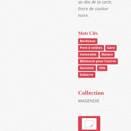
au dos de la carte.
Encre de couleur
noire.
Mots Clés
Bordeaux
Pont à voûtes
Gare
Immeuble
Maison
Bâtiment pour l'octroi
Garonne
Ville
Gabarre
Collection
MAGENDIE