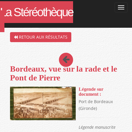
La Stéréothèque
Filtres de la recherche en cours :
RETOUR AUX RÉSULTATS
Bordeaux, vue sur la rade et le
Pont de Pierre
Légende sur
document :
Port de Bordeaux
(Gironde)
Légende manuscrite